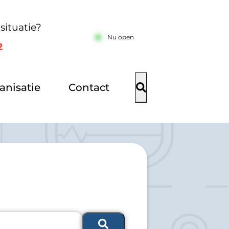
situatie?
Nu open
2
anisatie
Contact