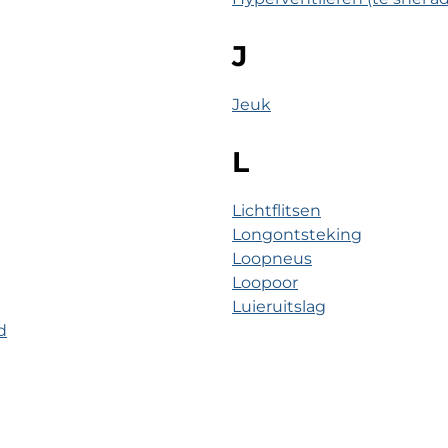
J
Jeuk
L
Lichtflitsen
Longontsteking
Loopneus
Loopoor
Luieruitslag
d