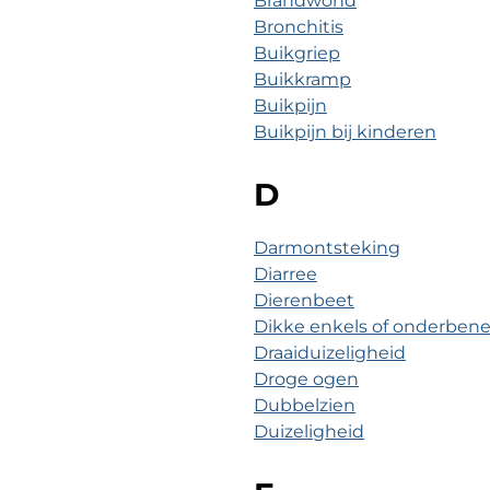
Brandwond
Bronchitis
Buikgriep
Buikkramp
Buikpijn
Buikpijn bij kinderen
D
Darmontsteking
Diarree
Dierenbeet
Dikke enkels of onderben
Draaiduizeligheid
Droge ogen
Dubbelzien
Duizeligheid