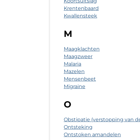
Koortsuitslag
Krentenbaard
Kwallensteek
M
Maagklachten
Maagzweer
Malaria
Mazelen
Mensenbeet
Migraine
O
Obstipatie (verstopping van 
Ontsteking
Ontstoken amandelen