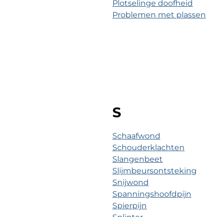
Plotselinge doofheid
Problemen met plassen
S
Schaafwond
Schouderklachten
Slangenbeet
Slijmbeursontsteking
Snijwond
Spanningshoofdpijn
Spierpijn