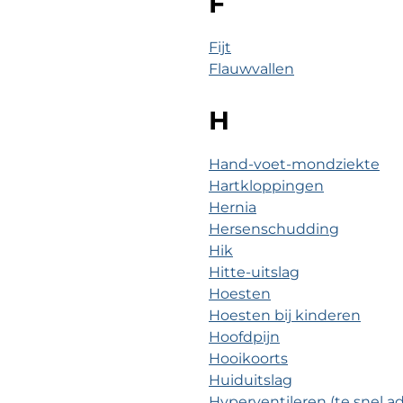
F
Fijt
Flauwvallen
H
Hand-voet-mondziekte
Hartkloppingen
Hernia
Hersenschudding
Hik
Hitte-uitslag
Hoesten
Hoesten bij kinderen
Hoofdpijn
Hooikoorts
Huiduitslag
Hyperventileren (te snel 