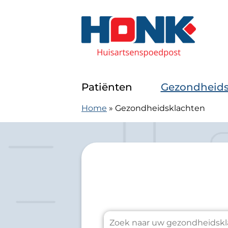
Doorgaan naar content
Huisartsenspoedpost Alkmaar
Patiënten
Gezondheids
Home
»
Gezondheidsklachten