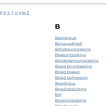
P
R
S
T
U
V
W
Z
chten van A-Z
B
Beenbreuk
Benauwdheid
Bijholteontsteking
Blaasontsteking
Blindedarmontsteking
Bloed bij ontlasting
Bloed braken
Bloed ophoesten
Bloedneus
Bloeduitstorting
Bof
Borstontsteking