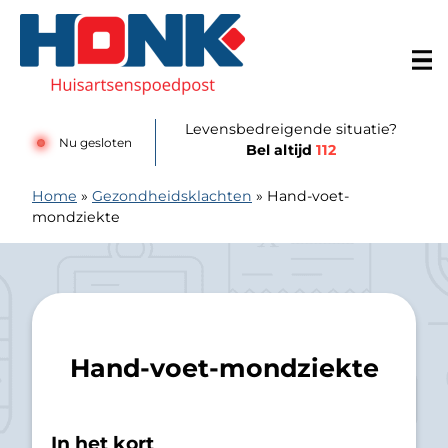
Doorgaan naar content
Huisartsenspoedpost Alkmaar
Levensbedreigende situatie?
Nu gesloten
Bel altijd
112
Home
»
Gezondheidsklachten
»
Hand-voet-
mondziekte
Hand-voet-mondziekte
In het kort