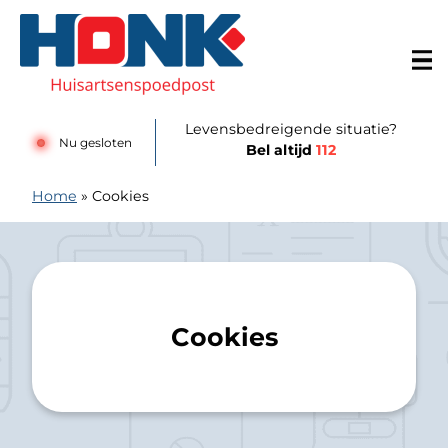
Doorgaan naar content
Huisartsenspoedpost Alkmaar
Levensbedreigende situatie?
Nu gesloten
Bel altijd
112
Home
»
Cookies
Cookies