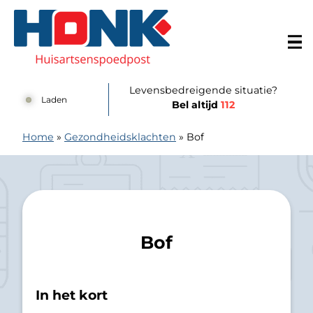
Doorgaan naar content
Huisartsenspoedpost Alkmaar
Levensbedreigende situatie?
Laden
Bel altijd
112
Home
»
Gezondheidsklachten
»
Bof
Bof
In het kort