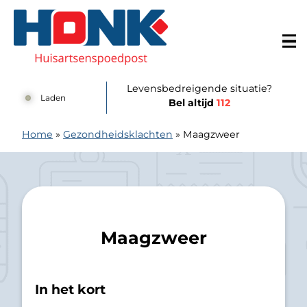
Doorgaan naar content
Huisartsenspoedpost Alkmaar
Levensbedreigende situatie?
Laden
Bel altijd
112
Home
»
Gezondheidsklachten
»
Maagzweer
Maagzweer
In het kort