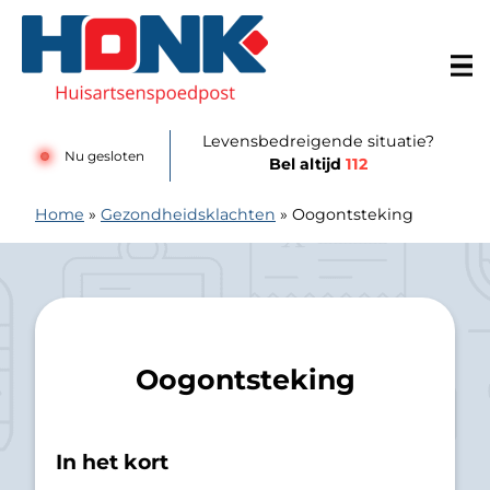
Doorgaan naar content
Huisartsenspoedpost Alkmaar
Levensbedreigende situatie?
Nu gesloten
Bel altijd
112
Home
»
Gezondheidsklachten
»
Oogontsteking
Oogontsteking
In het kort