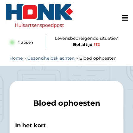
Doorgaan naar content
Huisartsenspoedpost Alkmaar
Levensbedreigende situatie?
Nu open
Bel altijd
112
Home
»
Gezondheidsklachten
»
Bloed ophoesten
Bloed ophoesten
In het kort