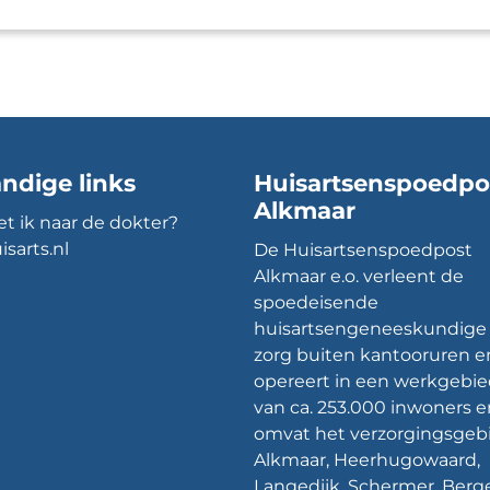
ndige links
Huisartsenspoedpo
Alkmaar
t ik naar de dokter?
isarts.nl
De Huisartsenspoedpost
Alkmaar e.o. verleent de
spoedeisende
huisartsengeneeskundige
zorg buiten kantooruren e
opereert in een werkgebi
van ca. 253.000 inwoners e
omvat het verzorgingsgeb
Alkmaar, Heerhugowaard,
Langedijk, Schermer, Berg