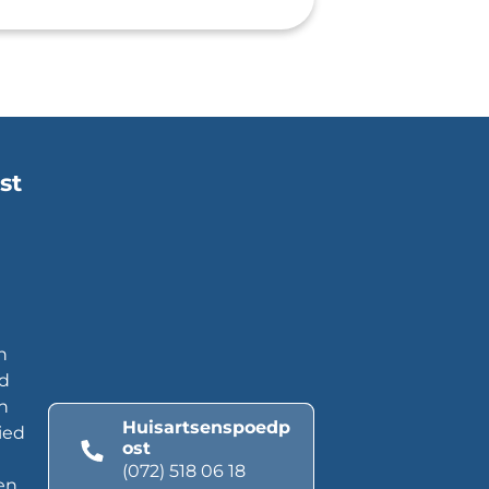
st
n
ed
n
Huisartsenspoedp
ied
ost
(072) 518 06 18
en,