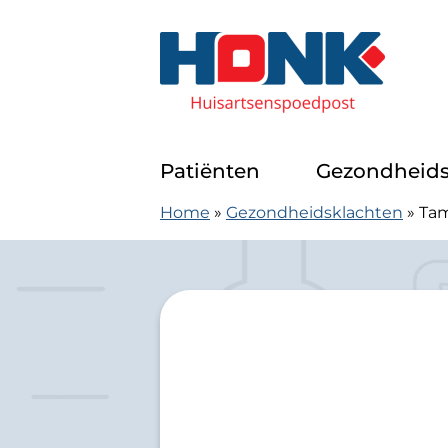
Doorgaan naar content
Huisartsenspoedpost Alkmaar
Patiënten
Gezondheids
Home
»
Gezondheidsklachten
»
Tam