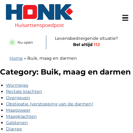
Doorgaan naar content
Huisartsenspoedpost Alkmaar
Levensbedreigende situatie?
Nu open
Bel altijd
112
Home
»
Buik, maag en darmen
Category:
Buik, maag en darmen
Wormpjes
Rectale klachten
Overgeven
Obstipatie (verstopping van de darmen)
Maagzweer
Maagklachten
Galstenen
Diarree