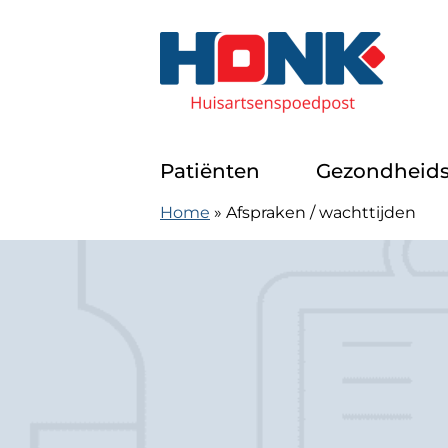
Doorgaan naar content
Huisartsenspoedpost Alkmaar
Patiënten
Gezondheids
Home
»
Afspraken / wachttijden