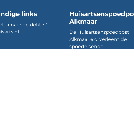
ndige links
Huisartsenspoedpo
Alkmaar
t ik naar de dokter?
isarts.nl
De Huisartsenspoedpost
Alkmaar e.o. verleent de
spoedeisende
huisartsengeneeskundige
zorg buiten kantooruren e
opereert in een werkgebi
van ca. 253.000 inwoners e
omvat het verzorgingsgeb
Alkmaar, Heerhugowaard,
Langedijk, Schermer, Berg
De Egmonden, Heiloo en
Limmen.
Priv