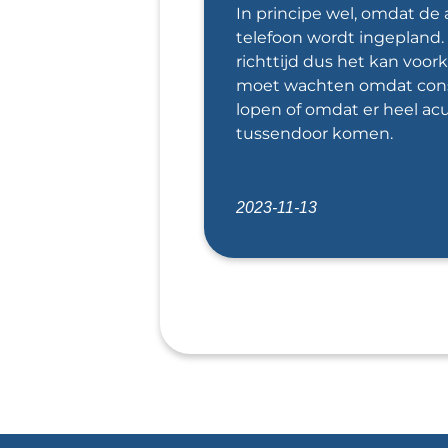
In principe wel, omdat de 
telefoon wordt ingepland. 
richttijd dus het kan voo
moet wachten omdat cons
lopen of omdat er heel ac
tussendoor komen.
2023-11-13