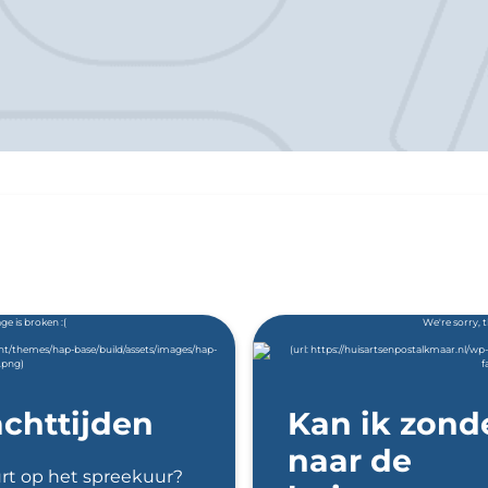
chttijden
Kan ik zond
naar de
rt op het spreekuur?