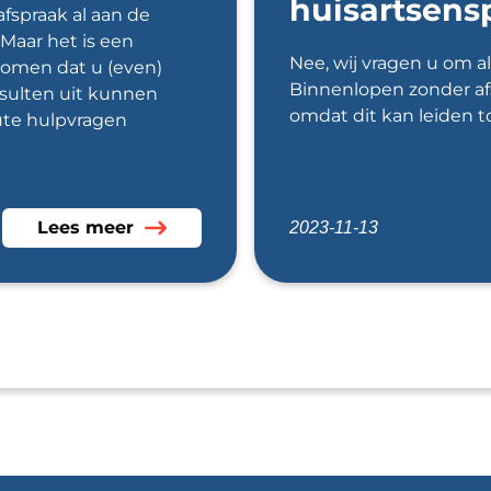
huisartsens
afspraak al aan de
Maar het is een
Nee, wij vragen u om alt
rkomen dat u (even)
Binnenlopen zonder afs
ulten uit kunnen
omdat dit kan leiden t
ute hulpvragen
Lees meer over Afspraken/ wachttijden
Lees meer
2023-11-13