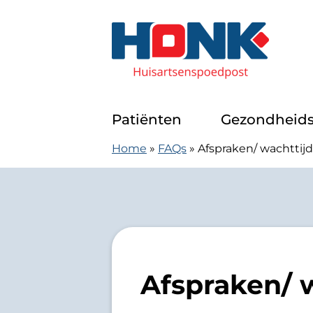
Doorgaan naar content
Huisartsenspoedpost Alkmaar
Patiënten
Gezondheids
Home
»
FAQs
»
Afspraken/ wachttij
Afspraken/ 