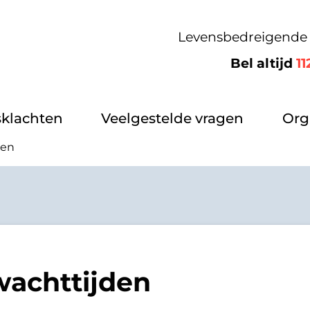
Levensbedreigende 
Bel altijd
11
klachten
Veelgestelde vragen
Org
den
wachttijden