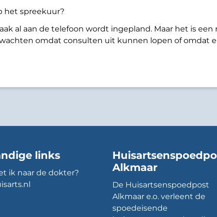
p het spreekuur?
aak al aan de telefoon wordt ingepland. Maar het is een 
wachten omdat consulten uit kunnen lopen of omdat er
ndige links
Huisartsenspoedpo
Alkmaar
t ik naar de dokter?
isarts.nl
De Huisartsenspoedpost
Alkmaar e.o. verleent de
spoedeisende