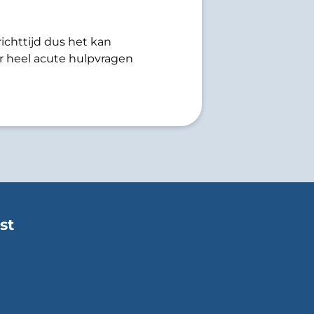
richttijd dus het kan
 heel acute hulpvragen
st