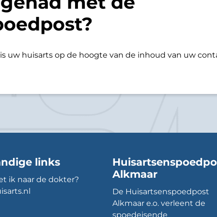
 gehad met de
poedpost?
is uw huisarts op de hoogte van de inhoud van uw con
ndige links
Huisartsenspoedpo
Alkmaar
t ik naar de dokter?
isarts.nl
De Huisartsenspoedpost
Alkmaar e.o. verleent de
spoedeisende