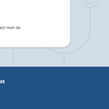
tact met de
st