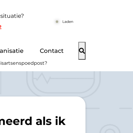
situatie?
Laden
2
anisatie
Contact
uisartsenspoedpost?
eerd als ik