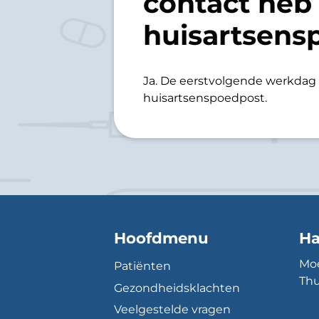
contact heb
huisartsens
Ja. De eerstvolgende werkdag 
huisartsenspoedpost.
Hoofdmenu
Ha
Moe
Patiënten
Thu
Gezondheidsklachten
Veelgestelde vragen