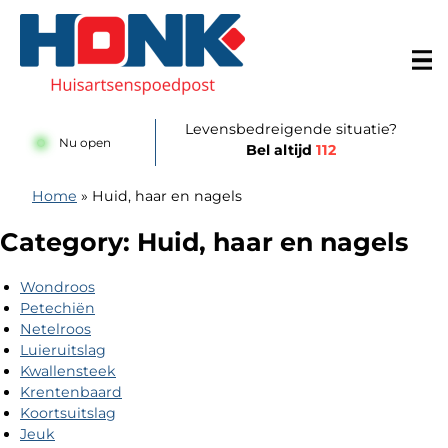
Doorgaan naar content
Huisartsenspoedpost Alkmaar
Levensbedreigende situatie?
Nu open
Bel altijd
112
Home
»
Huid, haar en nagels
Category:
Huid, haar en nagels
Wondroos
Petechiën
Netelroos
Luieruitslag
Kwallensteek
Krentenbaard
Koortsuitslag
Jeuk